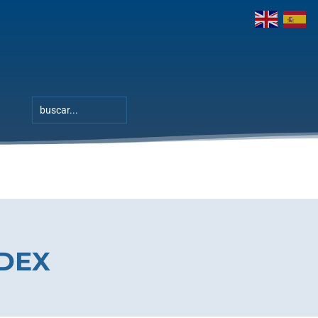
s
DEX