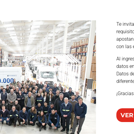
Te invit
requisit
apostand
con las 
Al ingre
datos en
Datos de
diferent
¡Gracias
VER